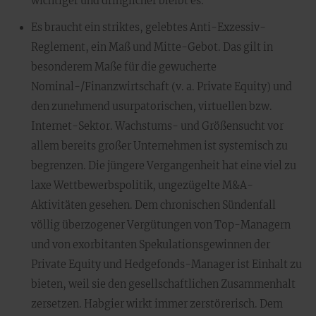
wichtiger und dringlicher bleibt es.
Es braucht ein striktes, gelebtes Anti-Exzessiv-
Reglement, ein Maß und Mitte-Gebot. Das gilt in
besonderem Maße für die gewucherte
Nominal-/Finanzwirtschaft (v. a. Private Equity) und
den zunehmend usurpatorischen, virtuellen bzw.
Internet-Sektor. Wachstums- und Größensucht vor
allem bereits großer Unternehmen ist systemisch zu
begrenzen. Die jüngere Vergangenheit hat eine viel zu
laxe Wettbewerbspolitik, ungezügelte M&A-
Aktivitäten gesehen. Dem chronischen Sündenfall
völlig überzogener Vergütungen von Top-Managern
und von exorbitanten Spekulationsgewinnen der
Private Equity und Hedgefonds-Manager ist Einhalt zu
bieten, weil sie den gesellschaftlichen Zusammenhalt
zersetzen. Habgier wirkt immer zerstörerisch. Dem