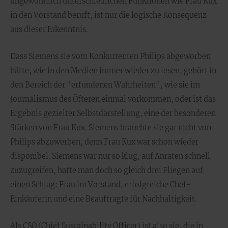
ungewöhnlich unterschiedlichen Funktionen wie Frau Kux
in den Vorstand beruft, ist nur die logische Konsequenz
aus dieser Erkenntnis.
Dass Siemens sie vom Konkurrenten Philips abgeworben
hätte, wie in den Medien immer wieder zu lesen, gehört in
den Bereich der "erfundenen Wahrheiten", wie sie im
Journalismus des Öfteren einmal vorkommen, oder ist das
Ergebnis gezielter Selbstdarstellung, eine der besonderen
Stärken von Frau Kux. Siemens brauchte sie gar nicht von
Philips abzuwerben, denn Frau Kux war schon wieder
disponibel. Siemens war nur so klug, auf Anraten schnell
zuzugreifen, hatte man doch so gleich drei Fliegen auf
einen Schlag: Frau im Vorstand, erfolgreiche Chef-
Einkäuferin und eine Beauftragte für Nachhaltigkeit.
Als CSO (Chief Sustainability Officer) ist also sie, die in