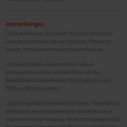
Anmerkungen
[1] Der
Middlename
„de Ganahl" ist auf die mütterliche
Linie zurückzuführen, die aus Vorarlberg / Österreich
stammt. Der Großvater wanderte aus Holland ein.
[2] Die Koch Brüder sind konservativ-liberal.
Hervorgetreten sind sie als Unterstützer der den
Republikanern nahestehenden Think Tanks (v.a: Cato
Institute, Mercatus Center).
[3] Ein beispielhafter Merksatz des Vaters: "Regardless of
whether you are an entrepreneur or whether you are an
employee of a large company, the absolute prerequisite is