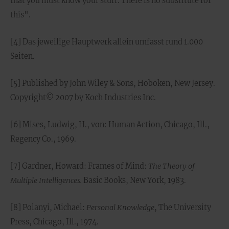
that you must know your stuff. There is no substitute for
this".
[4] Das jeweilige Hauptwerk allein umfasst rund 1.000
Seiten.
[5] Published by John Wiley & Sons, Hoboken, New Jersey.
Copyright© 2007 by Koch Industries Inc.
[6] Mises, Ludwig, H., von: Human Action, Chicago, Ill.,
Regency Co., 1969.
[7] Gardner, Howard: Frames of Mind:
The Theory of
Multiple Intelligences.
Basic Books, New York, 1983.
[8] Polanyi, Michael:
Personal Knowledge
, The University
Press, Chicago, Ill., 1974.