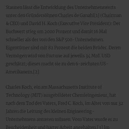
Staunen lässt die Entwicklung des Unternehmenswerts
unter den Gründersöhnen Charles de Ganahl[1] (Chairman
& CEO) und David H. Koch (Executive Vice President): Der
Buchwert stieg um 2000 Prozent und damit 16 Mal
schneller als der von den S&P 500-Unternehmen.
Eigentümer sind mit 82 Prozent die beiden Brüder. Deren
Vermögen wird von Fortune auf jeweils 34 Mrd. USD
geschätzt; dieses macht sie zu den 6-reichsten US-
Amerikanern.[2]
Charles Koch, ein am Massachusetts Institute of
Technology (MIT) ausgebildeter Chemieingenieur, hat
nach dem Tod des Vaters, Fred C. Koch, im Alter von nur 32
Jahren die Leitung des kleinen Engineering-
Unternehmens antreten müssen. Vom Vater wurde er zu
Bescheidenheit und harter Arbeit angehalten.[3] Im